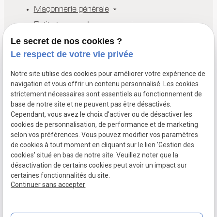
Maçonnerie générale
Petits travaux de maçonnerie
Réalisations
Le secret de nos cookies ?
Le respect de votre vie privée
Actualités
Contact
Notre site utilise des cookies pour améliorer votre expérience de
navigation et vous offrir un contenu personnalisé. Les cookies
Devis
strictement nécessaires sont essentiels au fonctionnement de
base de notre site et ne peuvent pas être désactivés.
Cependant, vous avez le choix d'activer ou de désactiver les
Experts en maçonnerie générale, rénovation, extensions et sous-
cookies de personnalisation, de performance et de marketing
traitance. Basés à La Baule et Saint-André-des-Eaux.
selon vos préférences. Vous pouvez modifier vos paramètres
de cookies à tout moment en cliquant sur le lien 'Gestion des
Mentions
Politique de
Gestion
Plan du
cookies' situé en bas de notre site. Veuillez noter que la
légales
confidentialité
des
site
désactivation de certains cookies peut avoir un impact sur
cookies
certaines fonctionnalités du site.
Siret :
84162306900017
Continuer sans accepter