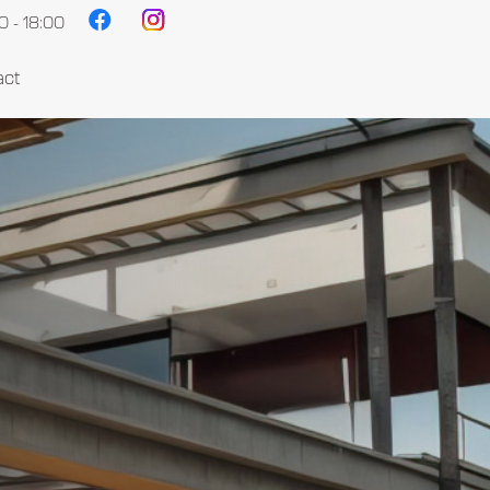
 - 18:00
act