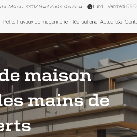
Lundi - Vendredi
08:00
 des Ménos,
44117 Saint-André-des-Eaux
Petits travaux de maçonnerie
Réalisations
Actualités
Cont
 de maison
les mains de
erts