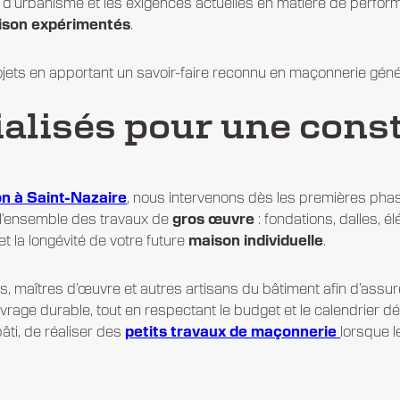
les d’urbanisme et les exigences actuelles en matière de perf
ison expérimentés
.
s en apportant un savoir-faire reconnu en maçonnerie génér
alisés pour une const
on
à Saint-Nazaire
, nous intervenons dès les premières phase
 l’ensemble des travaux de
gros œuvre
: fondations, dalles, 
 et la longévité de votre future
maison individuelle
.
s,
maîtres d’œuvre et autres
artisans du bâtiment
afin d’assu
rage durable, tout en respectant le budget et le calendrier dé
âti, de réaliser des
petits travaux de maçonnerie
lorsque l