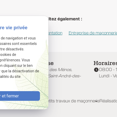
Consultez également :
re vie privée
aison à Guérande
Présentation
Entreprise de maçonnerie
e de navigation et vous
ssaires sont essentiels
tre désactivés.
cookies de
 préférences. Vous
Adresse
Horaire
cliquant sur le lien
 53
16 Rue des Ménos,
08:00 - 
r que la désactivation de
44117 Saint-André-des-
Lundi - V
lités du site.
Eaux
 et fermer
Maçonnerie générale
Petits travaux de maçonnerie
Réalisati