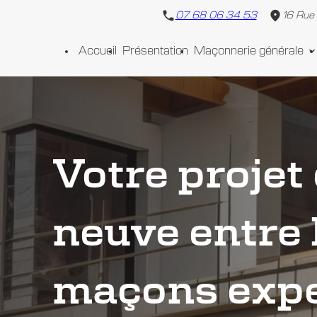
Panneau de gestion des cookies
07 68 06 34 53
16 Rue
Accueil
Présentation
Maçonnerie générale
Votre projet
neuve entre 
maçons exp