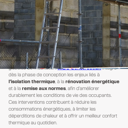
Améliorer le confort et la
performance du logement
La rénovation constitue une opportunité majeure
pour renforcer le confort et les performances
globales de l’habitation.
MBG Construction
intègre
dès la phase de conception les enjeux liés à
l’
isolation thermique
, à la
rénovation énergétique
et à la
remise aux normes
,
afin d’améliorer
durablement les conditions de vie des occupants.
Ces interventions contribuent à réduire les
consommations énergétiques, à limiter les
déperditions de chaleur et à offrir un meilleur confort
thermique au quotidien.