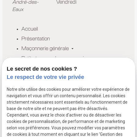
André-des-
Vendredi
Eaux
Accueil
Présentation
Maçonnerie générale
Petits travaux de maçonnerie
Réalisations
Le secret de nos cookies ?
Le respect de votre vie privée
Actualités
Contact
Notre site utilise des cookies pour améliorer votre expérience de
navigation et vous offrir un contenu personnalisé. Les cookies
Devis
strictement nécessaires sont essentiels au fonctionnement de
base de notre site et ne peuvent pas être désactivés.
Cependant, vous avez le choix d'activer ou de désactiver les
Experts en maçonnerie générale, rénovation, extensions et sous-
cookies de personnalisation, de performance et de marketing
traitance. Basés à La Baule et Saint-André-des-Eaux.
selon vos préférences. Vous pouvez modifier vos paramètres
de cookies à tout moment en cliquant sur le lien 'Gestion des