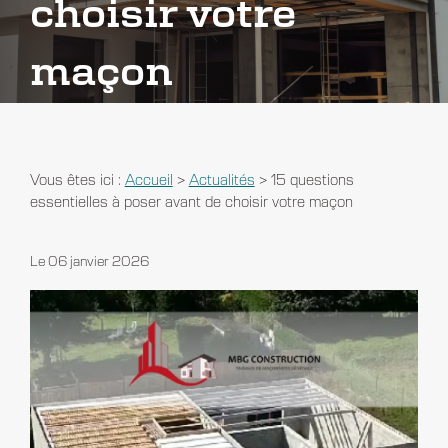
choisir votre
maçon
Vous êtes ici :
Accueil
>
Actualités
> 15 questions
essentielles à poser avant de choisir votre maçon
Le
06 janvier 2026