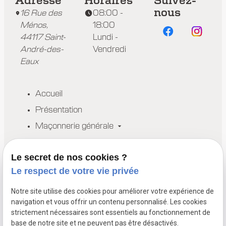
Adresse
Horaires
Suivez-
nous
16 Rue des
08:00 -
Ménos,
18:00
44117 Saint-
Lundi -
André-des-
Vendredi
Eaux
Accueil
Présentation
Maçonnerie générale
Petits travaux de maçonnerie
Le secret de nos cookies ?
Réalisations
Le respect de votre vie privée
Actualités
Contact
Notre site utilise des cookies pour améliorer votre expérience de
navigation et vous offrir un contenu personnalisé. Les cookies
Devis
strictement nécessaires sont essentiels au fonctionnement de
base de notre site et ne peuvent pas être désactivés.